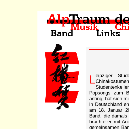
Leipziger Studenten werden sich an die drei Herren in
Chinakostümen
Studentenkeller
Popsongs zum Be
anfing, hat sich m
in Deutschland e
am 18. Januar 2
Band, die damal
brachte er mit An
gemeinsamen Band