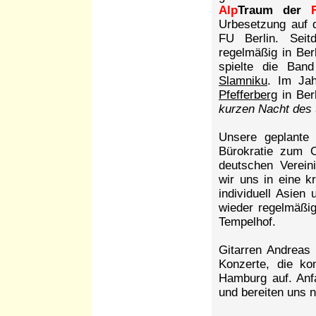
Alp
Traum der
Urbesetzung auf 
FU Berlin. Seit
regelmäßig in Ber
spielte die Ba
Slamniku
. Im Ja
Pfefferberg
in Berl
kurzen Nacht des
Unsere geplante 
Bürokratie zum O
deutschen Verein
wir uns in eine 
individuell Asien
wieder regelmäßi
Tempelhof.
Gitarren Andreas 
Konzerte, die k
Hamburg auf. An
und bereiten uns n